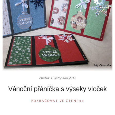
čtvrtek 1. listopadu 2012
Vánoční přáníčka s výseky vloček
POKRAČOVAT VE ČTENÍ »»