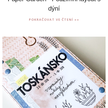
dýní
POKRAČOVAT VE ČTENÍ »»