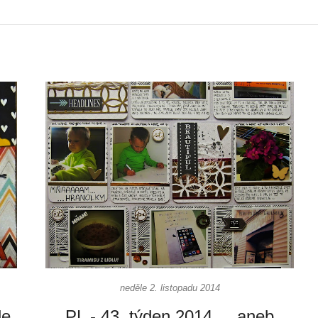
neděle 2. listopadu 2014
le
PL - 43. týden 2014 ... aneb