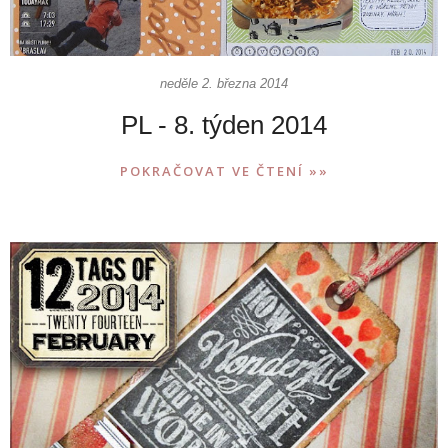
neděle 2. března 2014
PL - 8. týden 2014
POKRAČOVAT VE ČTENÍ »»