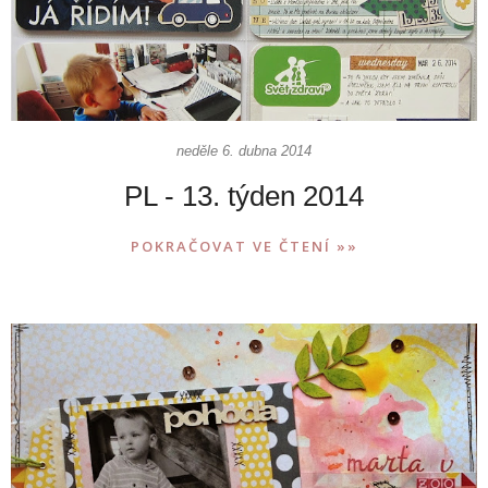
neděle 6. dubna 2014
PL - 13. týden 2014
POKRAČOVAT VE ČTENÍ »»