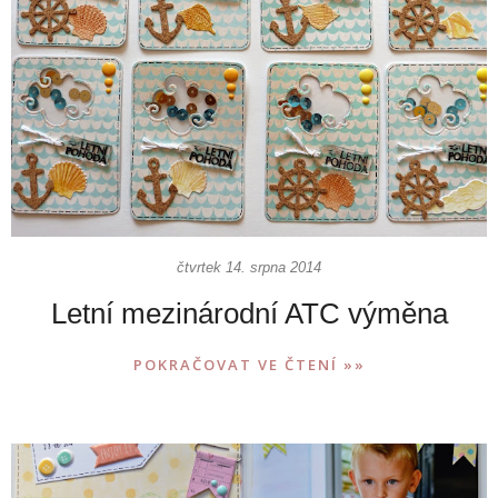
čtvrtek 14. srpna 2014
Letní mezinárodní ATC výměna
POKRAČOVAT VE ČTENÍ »»