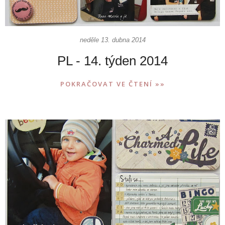
neděle 13. dubna 2014
PL - 14. týden 2014
POKRAČOVAT VE ČTENÍ »»