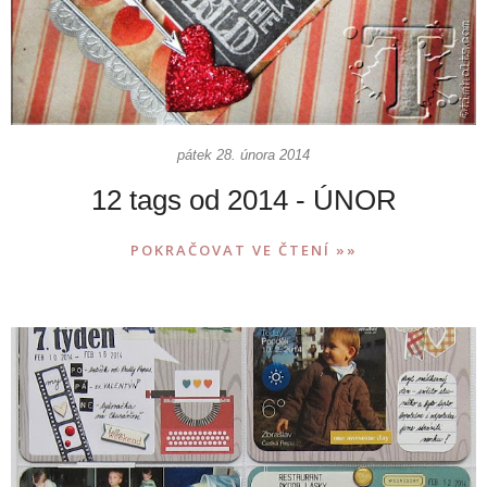
pátek 28. února 2014
12 tags od 2014 - ÚNOR
POKRAČOVAT VE ČTENÍ »»