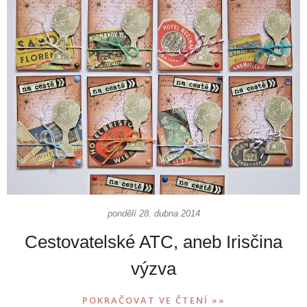
pondělí 28. dubna 2014
Cestovatelské ATC, aneb Irisčina
výzva
POKRAČOVAT VE ČTENÍ »»