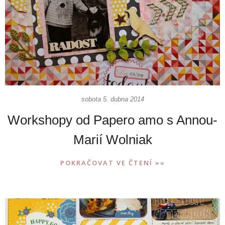
sobota 5. dubna 2014
Workshopy od Papero amo s Annou-
Marií Wolniak
POKRAČOVAT VE ČTENÍ »»