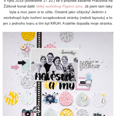
V říjnu 2018 (konkrétně 27.10.) se v pražské kavárně Pracovna na
Žižkově konal další
Velký workshop Papero amo
. Já jsem tam taky
byla a moc jsem si to užila. Ostatně jako vždycky! Jedním z
workshopů bylo tvoření scrapbookové stránky (neboli layoutu) a to
jen z jednoho tvaru a tím byl KRUH. A takhle dopadla moje stránka: