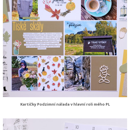
Kartičky Podzimní nálada v hlavní roli mého PL