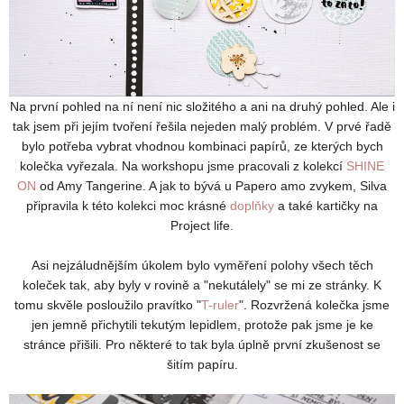
Na první pohled na ní není nic složitého a ani na druhý pohled. Ale i
tak jsem při jejím tvoření řešila nejeden malý problém. V prvé řadě
bylo potřeba vybrat vhodnou kombinaci papírů, ze kterých bych
kolečka vyřezala. Na workshopu jsme pracovali z kolekcí
SHINE
ON
od Amy Tangerine. A jak to bývá u Papero amo zvykem, Silva
připravila k této kolekci moc krásné
doplňky
a také kartičky na
Project life.
Asi nejzáludnějším úkolem bylo vyměření polohy všech těch
koleček tak, aby byly v rovině a "nekutálely" se mi ze stránky. K
tomu skvěle posloužilo pravítko "
T-ruler
". Rozvržená kolečka jsme
jen jemně přichytili tekutým lepidlem, protože pak jsme je ke
stránce přišili. Pro některé to tak byla úplně první zkušenost se
šitím papíru.