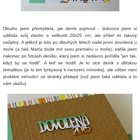
Dlouho jsem přemýšlela, jak deník pojmout - dokonce jsem si
udělala svůj vlastní o velikosti 20x25 cm, ale přišel mi takový
neůplný. A jelikož je toto po dlouhých létech naše první dovolená u
moře (a náš Marťa bude mít svou premiéru u moře), sáhla jsem
nakonec po Smash deníku, který jsem si nedávno pořídila "jen tak,
když by se hodil". A teď se hodil! Je to sice deník s dětskou
tématikou (je to ten tyrkysový k narození miminka), ale vůbec není
problém nehodící se stránky přelepit (což jsem také udělala a to
vám ukážu).