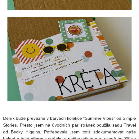
Deník bude převážně v barvách kolekce "Summer Vibes" od Simple
Stories. Přesto jsem na úvodních pár stránek použila sadu Travel
od Becky Higgins. Potřebovala jsem totiž zdokumentovat naše
balení a také připravit stránku s naším odletem a v sadě od SS se