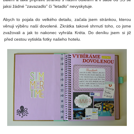
jaksi žádné "zavazadlo" či "letadlo" nevyskytuje.
Abych to pojala do velkého detailu, začala jsem stránkou, kterou
věnuji výběru naší dovolené. Zkrátka takové shrnutí toho, co jsme
zvažovali a jak to nakonec vyhrála Kréta. Do deníku jsem si již
před cestou vytiskla fotky našeho hotelu.