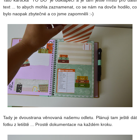
Tato kartička "TO DO" je odklápěcí a je tam ještě místo pro další
text ... to abych mohla zaznamenat, co se nám na dovče hodilo, co
bylo naopak zbytečné a co jsme zapomněli :-)
Tady je dvoustrana věnovaná našemu odletu. Plánuji tam ještě dát
fotku z letiště ... Prostě dokumentace na každém kroku.