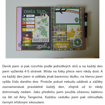
Deník jsem si pak rozvrhla podle jednotlivých dnů a na každý den
jsem vyčlenila 4-5 stránek. Místa na fotky přece není nikdy dost. A
na každý den jsem si udělala jinak barevnou titulku, na kterou jsem
vyšila číslo daného dne. Protože pokud nebudu události a zážitky
zaznamenávat pravidelně každý den, zřejmě už to nikdy
dohromady nedám. Jako předlohu jsem použila úžasnou šablonu
na šití od Amy Tangerine. Každou cedulku jsem pak ošmudlala
černým křídovým inkoustem.