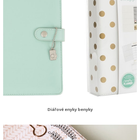
Diářové enyky benyky