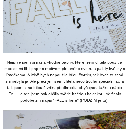
Nejprve jsem si našla vhodné papíry, které jsem chtěla použít a
moc se mi líbil papír s motivem pleteného svetru a pak ty květiny s
lístečkama. A když bych nepoužila bílou čtvrtku, tak bych to snad
sni nebyla já. Ale přeci jen jsem chtěla něco trochu speciálního, a
tak jsem si na bílou čtvrtku předkreslila obyčejnou tužkou nápis
"FALL" a ten jsem pak obšila světle hnědou bavlnkou. Ve finální
podobě zní nápis "FALL is here" (PODZIM je tu).