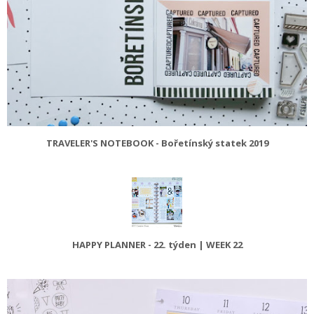
TRAVELER'S NOTEBOOK - Bořetínský statek 2019
HAPPY PLANNER - 22. týden | WEEK 22