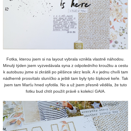
Fotka, kterou jsem si na layout vybrala vznikla vlastně náhodou.
Minulý týden jsem vyzvedávala syna z odpoledního kroužku a cestu
k autobusu jsme si zkrátili po pěšince skrz lesík. A v jednu chvíli tam
nádherně prosvítalo sluníčko a ještě tam byly tyto šípkové keře. Tak
jsem tam Marťu hned vyfotila. No a už jsem přesně věděla, že tuto
fotku bud chtít použít právě s kolekcí GAIA.