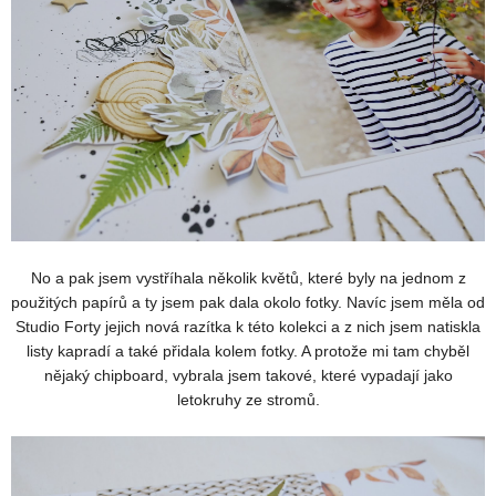
No a pak jsem vystříhala několik květů, které byly na jednom z
použitých papírů a ty jsem pak dala okolo fotky. Navíc jsem měla od
Studio Forty jejich nová razítka k této kolekci a z nich jsem natiskla
listy kapradí a také přidala kolem fotky. A protože mi tam chyběl
nějaký chipboard, vybrala jsem takové, které vypadají jako
letokruhy ze stromů.