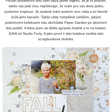
Počasí posledních dnů nám dává jasně najevo, že je tu podzim,
takže vás jistě moc nepřekvapí, že mám pro vás dnes jednu
podzimní inspiraci. Já osobně mám podzim moc ráda a to hlavně
kvůli jeho barvám. Takže vždy netrpělivě vyhlížím, jakými
podzimními kolekcemi nás obchůdek Paper Garden po skončení
léta potěší. A letos jsem se těšila opravdu hodně a to na kolekci
GAIA od Studio Forty. A jako první z této kolekce vznikla tato
scrapbooková stránka.