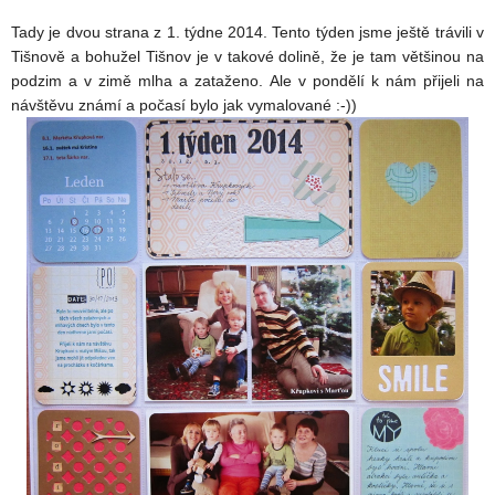
Tady je dvou strana z 1. týdne 2014. Tento týden jsme ještě trávili v
Tišnově a bohužel Tišnov je v takové dolině, že je tam většinou na
podzim a v zimě mlha a zataženo. Ale v pondělí k nám přijeli na
návštěvu známí a počasí bylo jak vymalované :-))