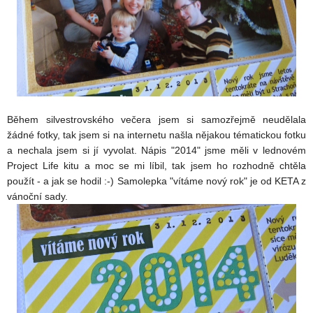
Během silvestrovského večera jsem si samozřejmě neudělala
žádné fotky, tak jsem si na internetu našla nějakou tématickou fotku
a nechala jsem si jí vyvolat. Nápis "2014" jsme měli v lednovém
Project Life kitu a moc se mi líbil, tak jsem ho rozhodně chtěla
použít - a jak se hodil :-) Samolepka "vítáme nový rok" je od KETA z
vánoční sady.