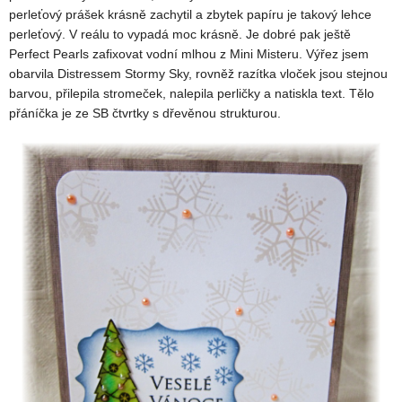
perleťový prášek krásně zachytil a zbytek papíru je takový lehce
perleťový. V reálu to vypadá moc krásně. Je dobré pak ještě
Perfect Pearls zafixovat vodní mlhou z Mini Misteru. Výřez jsem
obarvila Distressem Stormy Sky, rovněž razítka vloček jsou stejnou
barvou, přilepila stromeček, nalepila perličky a natiskla text. Tělo
přáníčka je ze SB čtvrtky s dřevěnou strukturou.