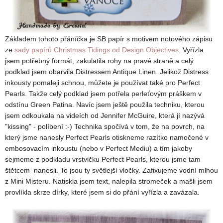
Základem tohoto přáníčka je SB papír s motivem notového zápisu
ze
sady papírů Christmas Tidings od Design Objectives
. Vyřízla
jsem potřebný formát, zakulatila rohy na pravé straně a celý
podklad jsem obarvila Distressem Antique Linen. Jelikož Distress
inkousty pomaleji schnou, můžete je používat také pro Perfect
Pearls. Takže celý podklad jsem potřela perleťovým práškem v
odstínu Green Patina. Navíc jsem ještě použila techniku, kterou
jsem odkoukala na videích od Jennifer McGuire, která jí nazývá
"kissing" - políbení :-) Technika spočívá v tom, že na povrch, na
který jsme nanesly Perfect Pearls otiskneme razítko namočené v
embosovacím inkoustu (nebo v Perfect Mediu) a tím jakoby
sejmeme z podkladu vrstvičku Perfect Pearls, kterou jsme tam
štětcem nanesli. To jsou ty světlejší vločky. Zafixujeme vodní mlhou
z Mini Misteru. Natiskla jsem text, nalepila stromeček a mašli jsem
provlíkla skrze dírky, které jsem si do přání vyřízla a zavázala.