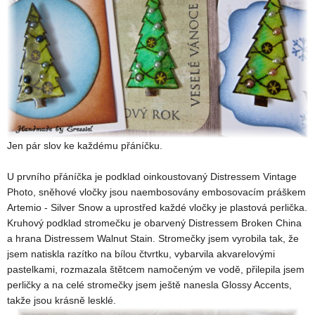
Jen pár slov ke každému přáníčku.
U prvního přáníčka je podklad oinkoustovaný Distressem Vintage
Photo, sněhové vločky jsou naembosovány embosovacím práškem
Artemio - Silver Snow a uprostřed každé vločky je plastová perlička.
Kruhový podklad stromečku je obarvený Distressem Broken China
a hrana Distressem Walnut Stain. Stromečky jsem vyrobila tak, že
jsem natiskla razítko na bílou čtvrtku, vybarvila akvarelovými
pastelkami, rozmazala štětcem namočeným ve vodě, přilepila jsem
perličky a na celé stromečky jsem ještě nanesla Glossy Accents,
takže jsou krásně lesklé.