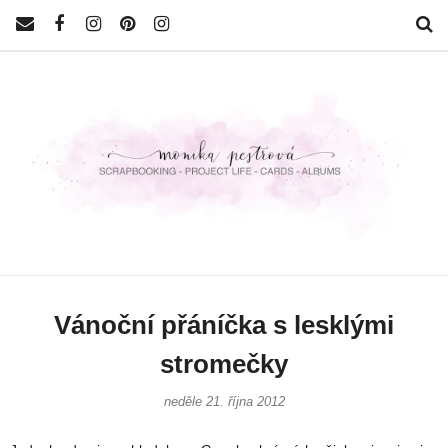
Vánoční přáníčka s lesklými
stromečky
neděle 21. října 2012