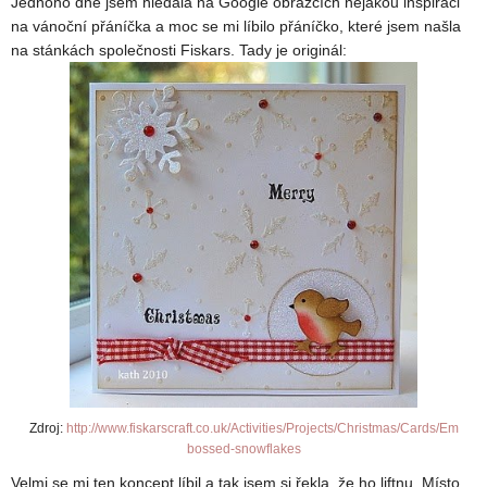
Jednoho dne jsem hledala na Google obrázcích nějakou inspiraci
na vánoční přáníčka a moc se mi líbilo přáníčko, které jsem našla
na stánkách společnosti Fiskars. Tady je originál:
Zdroj:
http://www.fiskarscraft.co.uk/Activities/Projects/Christmas/Cards/Em
bossed-snowflakes
Velmi se mi ten koncept líbil a tak jsem si řekla, že ho liftnu. Místo