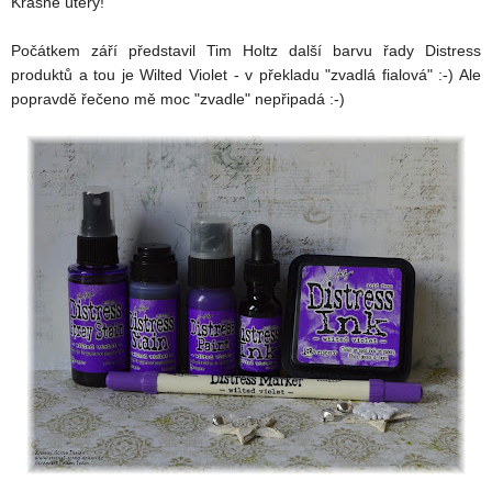
Krásné úterý!
Počátkem září představil Tim Holtz další barvu řady Distress
produktů a tou je Wilted Violet - v překladu "zvadlá fialová" :-) Ale
popravdě řečeno mě moc "zvadle" nepřipadá :-)