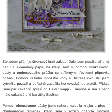
Základem přání je čtvercový kraft základ. Dále jsem použila stříbrný
papír a akvarelový papír, na který jsem si pomocí strukturovací
pasty a embosovacího prášku se stříbrnými třpytkami připravila
pozadí. Pomocí velkého množství vody a Distress inkoustu jsem
vytvořila pozadí a pořádně zasušila horkovzdušnou pistolí. Přidala
jsem pár cákanců sprejů od Heidi Swapp - Turqoise a Tea a něco
málo cákanců bílé barvičky Ecoline.
Pomocí oboustranné pásky jsem nahoru nalepila krajku a přes ní
chipboardový rámeček, který jsem v rozích obarvila Distress