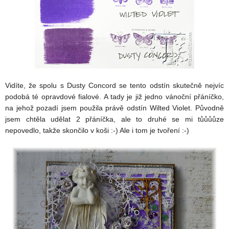
Vidíte, že spolu s Dusty Concord se tento odstín skutečně nejvíc
podobá té opravdové fialové. A tady je již jedno vánoční přáníčko,
na jehož pozadí jsem použila právě odstín Wilted Violet. Původně
jsem chtěla udělat 2 přáníčka, ale to druhé se mi tůůůůze
nepovedlo, takže skončilo v koši :-) Ale i tom je tvoření :-)