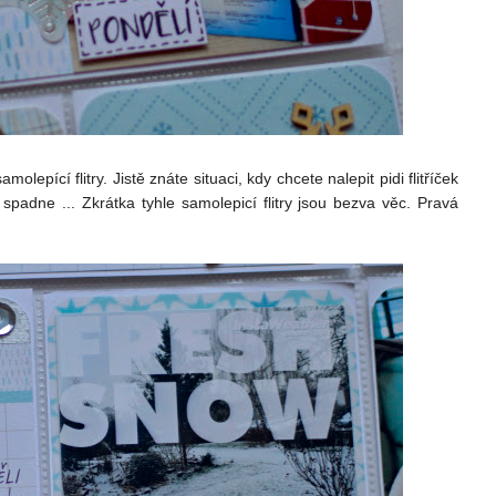
epící flitry. Jistě znáte situaci, kdy chcete nalepit pidi flitříček
padne ... Zkrátka tyhle samolepicí flitry jsou bezva věc. Pravá