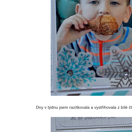
Dny v týdnu jsem razítkovala a vystřihovala z bílé čt