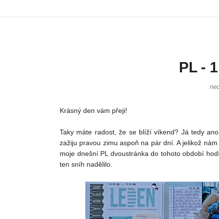
PL - 
ned
Krásný den vám přeji!
Taky máte radost, že se blíží víkend? Já tedy ano
zažiju pravou zimu aspoň na pár dní. A jelikož nám 
moje dnešní PL dvoustránka do tohoto období hodí
ten sníh nadělilo.