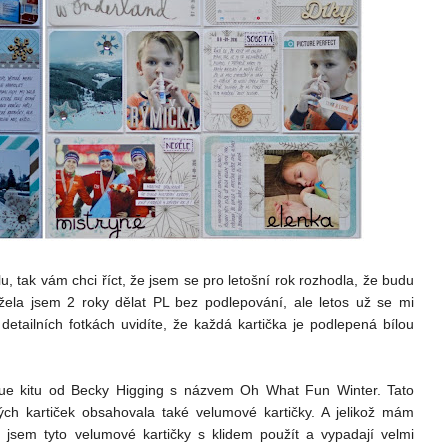
, tak vám chci říct, že jsem se pro letošní rok rozhodla, že budu
držela jsem 2 roky dělat PL bez podlepování, ale letos už se mi
detailních fotkách uvidíte, že každá kartička je podlepená bílou
alue kitu od Becky Higging s názvem Oh What Fun Winter. Tato
ých kartiček obsahovala také velumové kartičky. A jelikož mám
 jsem tyto velumové kartičky s klidem použít a vypadají velmi