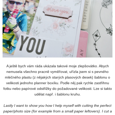
A ještě bych vám ráda ukázala takové moje zlepšovátko. Abych
nemusela všechno pracně vyměřovat, uřízla jsem si s pevného
mléčného plastu (z nějakých starých plasových desek) šablonu o
velikosti jednoho planner boxíku. Podle něj pak rychle zastřihnu
fotku nebo papírové odstřižky do požadované velikosti. Lze si takto
udělat např. i šablonu kruhu.
Lastly I want to show you how I help myself with cutting the perfect
paper/photo size (for example from a small paper leftovers). I cut a