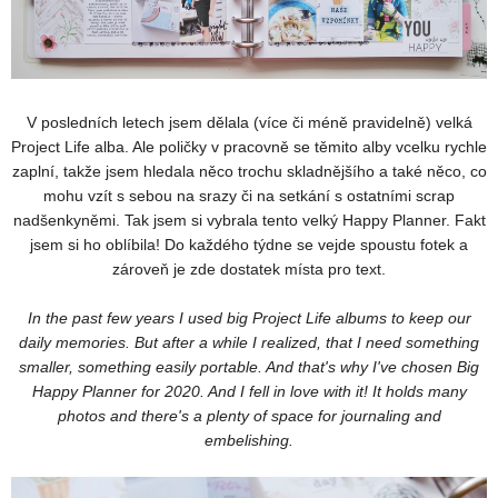
V posledních letech jsem dělala (více či méně pravidelně) velká
Project Life alba. Ale poličky v pracovně se těmito alby vcelku rychle
zaplní, takže jsem hledala něco trochu skladnějšího a také něco, co
mohu vzít s sebou na srazy či na setkání s ostatními scrap
nadšenkyněmi. Tak jsem si vybrala tento velký Happy Planner. Fakt
jsem si ho oblíbila! Do každého týdne se vejde spoustu fotek a
zároveň je zde dostatek místa pro text.
In the past few years I used big Project Life albums to keep our
daily memories. But after a while I realized, that I need something
smaller, something easily portable. And that's why I've chosen Big
Happy Planner for 2020. And I fell in love with it! It holds many
photos and there's a plenty of space for journaling and
embelishing.