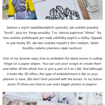
Jedním z mých nejoblíbenějších způsobů, jak ozdobit prázdný
"boxík", jsou tzv. fringe proužky. Tzn. taková papírová "ofinka". Na
tuto ozdobu potřebujete jen malé odstřižky papírů a nůžky. Vypadá
to pak hezky 3D, ale tato ozdoba nepatří k těm naditým, takže
tloušťku vašeho planneru nijak neohrozí.
One of my favorite ways how to embelish the blank boxes is cutting
fringe on a paper stripes. You can use your scraps to create them
and either fill the whole box or just a part of it as I did. And although
it looks like 3D effect, this type of embelishment is flat so your
planner is save. But don't limit yourself with the boxes. In my future
posts I'll show you how to use even bigger photos or papers.