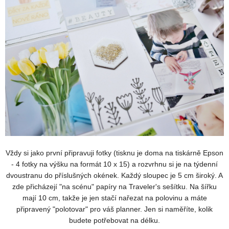
Vždy si jako první připravuji fotky (tisknu je doma na tiskárně Epson
- 4 fotky na výšku na formát 10 x 15) a rozvrhnu si je na týdenní
dvoustranu do příslušných okének. Každý sloupec je 5 cm široký. A
zde přicházejí "na scénu" papíry na Traveler's sešítku. Na šířku
mají 10 cm, takže je jen stačí nařezat na polovinu a máte
připravený "polotovar" pro váš planner. Jen si naměříte, kolik
budete potřebovat na délku.