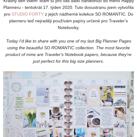
Krásný den všem! Mám tu pro vás další nahlédnutí do mého Happy
Planneru - tentokrát 17. týden 2020. Tuto dvoustranu jsem vytvořila
pro
STUDIO FORTY
z jejich nádherné kolekce SO ROMANTIC. Do
planneru teď nejraději používám papíry určené pro Traveler's
Notebooky.
Today I'd like to share with you one of my last Big Planner Pages
using the beautiful SO ROMANTIC collection. The most favorite
product of mine are Traveler's Notebook papers, because they're
just perfect for this big size planners.