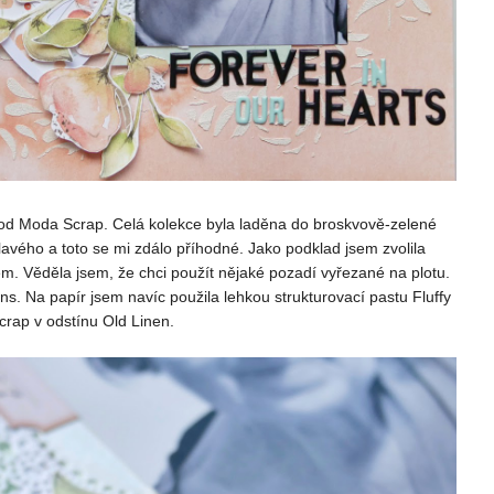
e od Moda Scrap. Celá kolekce byla laděna do broskvově-zelené
klavého a toto se mi zdálo příhodné. Jako podklad jsem zvolila
m. Věděla jsem, že chci použít nějaké pozadí vyřezané na plotu.
s. Na papír jsem navíc použila lehkou strukturovací pastu Fluffy
rap v odstínu Old Linen.