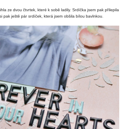
a ze dvou čtvrtek, které k sobě ladily. Srdíčka jsem pak přilepila
 pak ještě pár srdíček, která jsem obšila bílou bavlnkou.