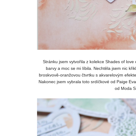
Stránku jsem vytvořila z kolekce Shades of lov
barvy a moc se mi líbila. Nechtěla jsem nic kři
broskvově-oranžovou čtvrtku s akvarelovým efekte
Nakonec jsem vybrala toto srdíčkové od Paige Evan
od Moda Sc