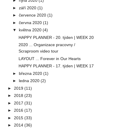
►
října 2020
(1)
►
září 2020
(1)
►
července 2020
(1)
►
června 2020
(1)
▼
května 2020
(4)
HAPPY PLANNER - 20. týden | WEEK 20
2020 ... Organizace pracovny /
Scraproom video tour
LAYOUT ... Forever in Our Hearts
HAPPY PLANNER - 17. týden | WEEK 17
►
března 2020
(1)
►
ledna 2020
(2)
►
2019
(11)
►
2018
(23)
►
2017
(31)
►
2016
(17)
►
2015
(33)
►
2014
(36)