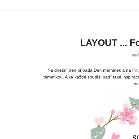
LAYOUT ... F
ned
Na dnešní den připadá Den maminek a na
Pa
tématikou. A ke každé soutěži patří také inspirac
na