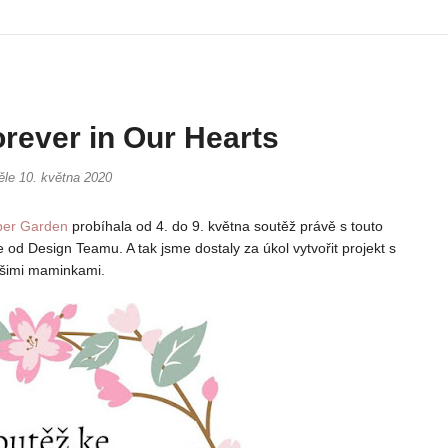
orever in Our Hearts
ěle 10. května 2020
per Garden
probíhala od 4. do 9. května soutěž právě s touto
e od Design Teamu. A tak jsme dostaly za úkol vytvořit projekt s
šimi maminkami.